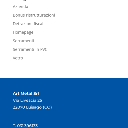
Azienda
Bonus ristrutturazioni
Detrazioni fiscali
Homepage
Serramenti
Serramenti in PVC
Vetro
Art Metal Srl
Via Livescia 25
22070 Luisago (CO)
T. 031.396133